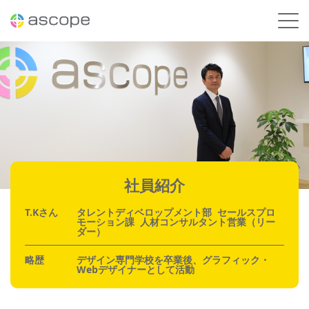
社員紹介
T.Kさん
タレントディベロップメント部 セールスプロ
モーション課 人材コンサルタント営業（リー
ダー）
略歴
デザイン専門学校を卒業後、グラフィック・
Webデザイナーとして活動