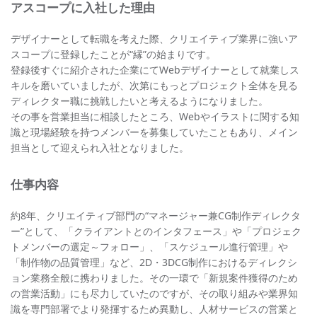
アスコープに入社した理由
デザイナーとして転職を考えた際、クリエイティブ業界に強いア
スコープに登録したことが“縁”の始まりです。
登録後すぐに紹介された企業にてWebデザイナーとして就業しス
キルを磨いていましたが、次第にもっとプロジェクト全体を見る
ディレクター職に挑戦したいと考えるようになりました。
その事を営業担当に相談したところ、Webやイラストに関する知
識と現場経験を持つメンバーを募集していたこともあり、メイン
担当として迎えられ入社となりました。
仕事内容
約8年、クリエイティブ部門の“マネージャー兼CG制作ディレクタ
ー”として、「クライアントとのインタフェース」や「プロジェク
トメンバーの選定～フォロー」、「スケジュール進行管理」や
「制作物の品質管理」など、2D・3DCG制作におけるディレクシ
ョン業務全般に携わりました。その一環で「新規案件獲得のため
の営業活動」にも尽力していたのですが、その取り組みや業界知
識を専門部署でより発揮するため異動し、人材サービスの営業と