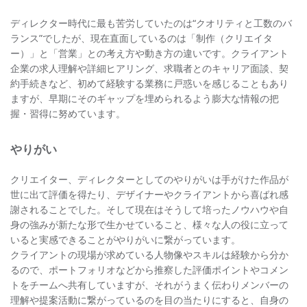
ディレクター時代に最も苦労していたのは“クオリティと工数のバ
ランス”でしたが、現在直面しているのは「制作（クリエイタ
ー）」と「営業」との考え方や動き方の違いです。クライアント
企業の求人理解や詳細ヒアリング、求職者とのキャリア面談、契
約手続きなど、初めて経験する業務に戸惑いを感じることもあり
ますが、早期にそのギャップを埋められるよう膨大な情報の把
握・習得に努めています。
やりがい
クリエイター、ディレクターとしてのやりがいは手がけた作品が
世に出て評価を得たり、デザイナーやクライアントから喜ばれ感
謝されることでした。そして現在はそうして培ったノウハウや自
身の強みが新たな形で生かせていること、様々な人の役に立って
いると実感できることがやりがいに繋がっています。
クライアントの現場が求めている人物像やスキルは経験から分か
るので、ポートフォリオなどから推察した評価ポイントやコメン
トをチームへ共有していますが、それがうまく伝わりメンバーの
理解や提案活動に繋がっているのを目の当たりにすると、自身の