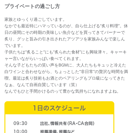
プライベートの過ごし方
家族とゆっくり過ごしています。
なかでも最近特にハマっているのが、自ら仕上げる“炙り料理”。休
日の昼間にその時期の美味しい魚介などを買ってきてバーナーで
炙り、グッと旨みの引き出されたアツアツを家族みんなで楽しん
でいます。
子供たちは“炙ること“にも“炙られた食材”にも興味津々。キャーキ
ャー言いながらいっぱい食べてくれます。
そんな子どもたちの笑い声をBGMに、大人たちもキュッと冷えた
白ワインと合わせながら、ちょっとした“非日常”の贅沢な時間を満
喫。最近は炙り技術もお酒とのペアリングもプロ級になってきた
なぁ、なんて自画自賛しています（笑）
なんでもひと手間かけるのって豊かな気持ちになれますよね。